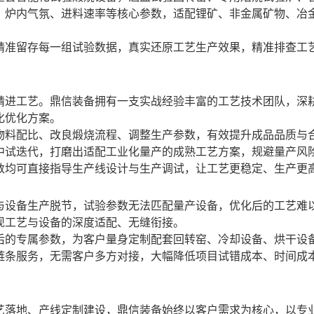
、炉内气氛、进料速率等核心参数，适配锂矿、非金属矿物、冶
精准留存每一组试验数据，真实还原工艺生产效果，精准排查工
精进工艺。鼎信装备拥有一支实战经验丰富的工艺技术团队，深
化优化方案。
物料配比、改良煅烧流程、调整生产参数，有效提升成品品质与
中试迭代，打磨出适配工业化量产的成熟工艺方案，规避量产风
数均可直接指导生产线设计与生产调试，让工艺更稳定、生产更
与设备生产脱节，试验参数无法匹配量产设备，优化后的工艺难
现工艺与设备的深度适配、无缝衔接。
后的专属参数，为客户量身定制配套回转窑、冷却设备、烘干设
链条服务，无需客户多方对接，大幅降低项目试错成本、时间成
艺落地、产线定制建设，鼎信装备始终以客户需求为核心，以专